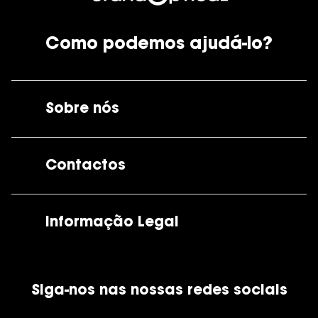
Como podemos ajudá-lo?
Sobre nós
A GrandOptical
Contactos
As nossas lojas
Por e-mail:
apoiocliente@grandoptical.pt
Informação Legal
Condições Comerciais
Siga-nos nas nossas redes sociais
Política de Cookies