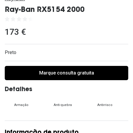
Ver todas
Ray-Ban RX5154 2000
Cuidado
Vantagens
173 €
Preto
Marque consulta gratuita
Detalhes
Armação
Anti-quebra
Antirrisco
Informação de produto