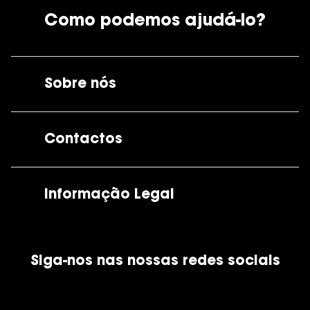
Como podemos ajudá-lo?
Sobre nós
A GrandOptical
Contactos
As nossas lojas
Por e-mail:
apoiocliente@grandoptical.pt
Informação Legal
Condições Comerciais
Siga-nos nas nossas redes sociais
Política de Cookies
Política de Privacidade