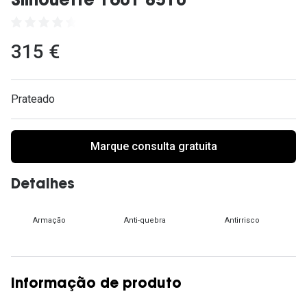
Silhouette 1601 8510
Ver todas
Cuidado
315 €
Vantagens
Prateado
Marque consulta gratuita
Detalhes
Armação
Anti-quebra
Antirrisco
Informação de produto