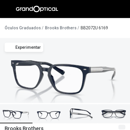
Ir para o
conteúdo
A Gran
Óculos Graduados
Brooks Brothers
BB2072U 6169
Compromi
Experimentar
Histórias
@suissas
Pedro Nor
Marta Villa
Luís Corre
Ayres Gon
Inês Corre
Brooks Brothers