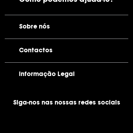
Sobre nós
A GrandOptical
Contactos
As nossas lojas
Por e-mail:
apoiocliente@grandoptical.pt
Informação Legal
Condições Comerciais
Siga-nos nas nossas redes sociais
Política de Cookies
Política de Privacidade
Financiamento