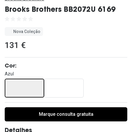
Ver todas
Brooks Brothers BB2072U 6169
Cuidado
Vantagens
Nova Coleção
131 €
Cor:
Azul
Marque consulta gratuita
Detalhes