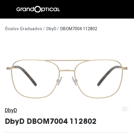
Ir para o
conteúdo
A Gran
Óculos Graduados
DbyD
DBOM7004 112802
Compromi
Histórias
@suissas
Pedro Nor
Marta Villa
Luís Corre
DbyD
Ayres Gon
DbyD DBOM7004 112802
Inês Corre