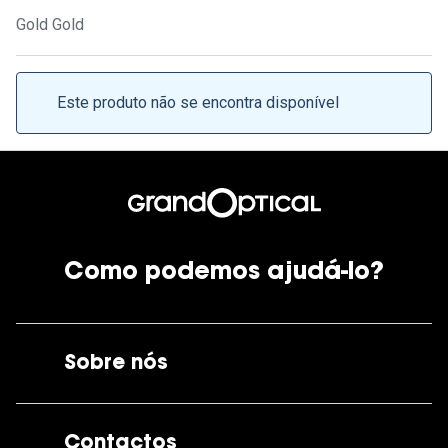
Ver todas
Gold Gold
Cuidado
Vantagens
Este produto não se encontra disponível
Como podemos ajudá-lo?
Sobre nós
A GrandOptical
Contactos