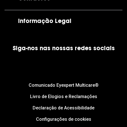
As nossas lojas
Por e-mail:
apoiocliente@grandoptical.pt
Informação Legal
Condições Comerciais
Siga-nos nas nossas redes sociais
Política de Cookies
Política de Privacidade
Financiamento
Comunicado Eyexpert Multicare®
Livro de Elogios e Reclamações
Declaração de Acessibilidade
Configurações de cookies