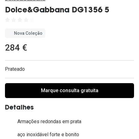
Ver todas
Dolce&Gabbana DG1356 5
Cuidado
Vantagens
Nova Coleção
284 €
Prateado
Marque consulta gratuita
Detalhes
Armações redondas em prata
aço inoxidável forte e bonito