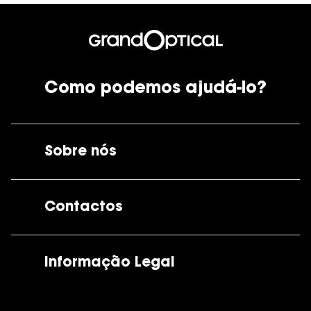
Como podemos ajudá-lo?
Sobre nós
A GrandOptical
Contactos
As nossas lojas
Por e-mail:
apoiocliente@grandoptical.pt
Informação Legal
Condições Comerciais