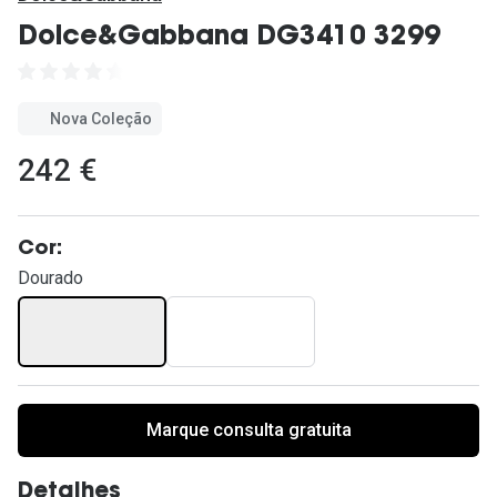
Ver todas
Dolce&Gabbana DG3410 3299
Cuidado
Vantagens
Nova Coleção
242 €
Cor:
Dourado
Marque consulta gratuita
Detalhes