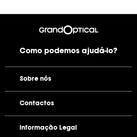
Como podemos ajudá-lo?
Sobre nós
A GrandOptical
Contactos
As nossas lojas
Por e-mail:
apoiocliente@grandoptical.pt
Informação Legal