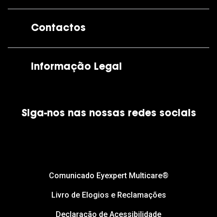
A GrandOptical
Contactos
As nossas lojas
Por e-mail:
apoiocliente@grandoptical.pt
Informação Legal
Condições Comerciais
Siga-nos nas nossas redes sociais
Política de Cookies
Política de Privacidade
Financiamento
Comunicado Eyexpert Multicare®
Livro de Elogios e Reclamações
Declaração de Acessibilidade