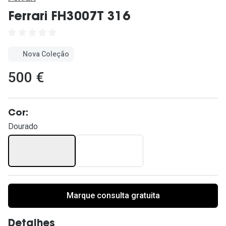
Ver todas
Ferrari FH3007T 316
Cuidado
Vantagens
Nova Coleção
500 €
Cor:
Dourado
Marque consulta gratuita
Detalhes