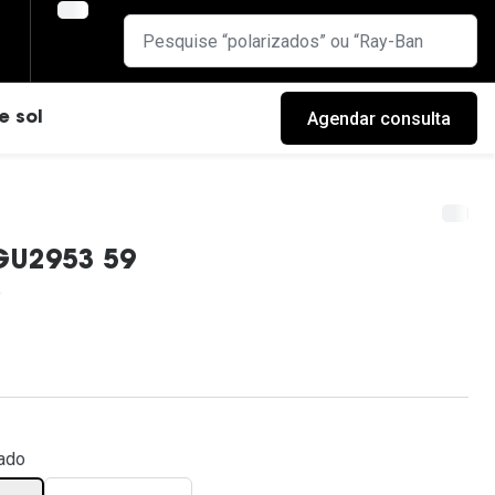
Agendar consulta
e sol
GU2953 59
cas
ado