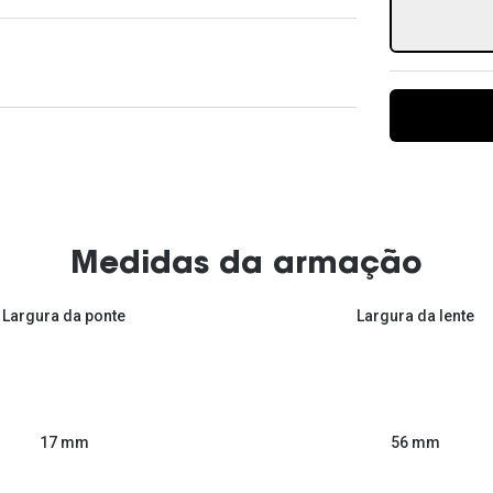
Ver todas
Todas as marcas
Gotas oftálmicas
Financiamento
Medidas da armação
Largura da ponte
Largura da lente
56 mm
17 mm