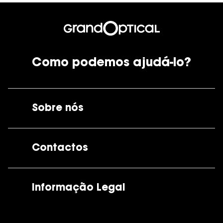
Como podemos ajudá-lo?
Sobre nós
A GrandOptical
Contactos
As nossas lojas
Por e-mail:
apoiocliente@grandoptical.pt
Informação Legal
Condições Comerciais