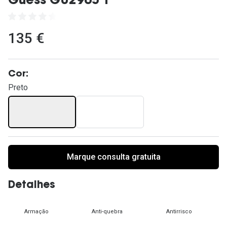
Guess GU2965 1
Ver todas
Cuidado
135 €
Vantagens
Cor:
Preto
Marque consulta gratuita
Detalhes
Armação
Anti-quebra
Antirrisco