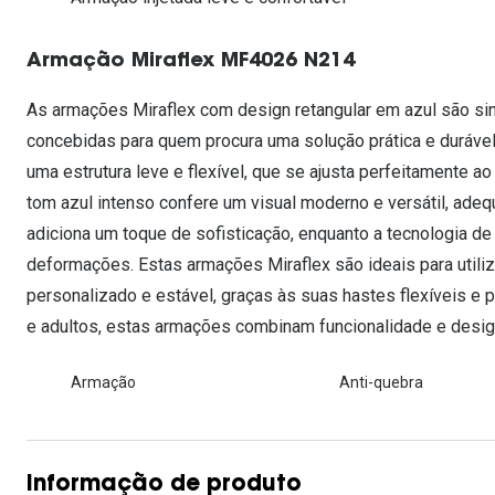
Lentes de contacto que previnem e aliviam a
Inês Correia
Aviador
Fadiga Digital
Armação Miraflex MF4026 N214
Ver todas
Rectangular / Quadrado
Reciclagem de lentes de
As armações Miraflex com design retangular em azul são sin
contacto
concebidas para quem procura uma solução prática e durável. 
uma estrutura leve e flexível, que se ajusta perfeitamente a
tom azul intenso confere um visual moderno e versátil, adeq
adiciona um toque de sofisticação, enquanto a tecnologia de
deformações. Estas armações Miraflex são ideais para utili
personalizado e estável, graças às suas hastes flexíveis e p
e adultos, estas armações combinam funcionalidade e desig
Armação
Anti-quebra
Informação de produto