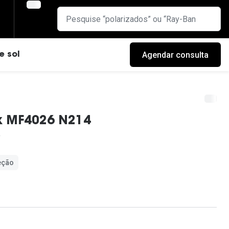
Agendar consulta
e sol
ex MF4026 N214
eção
cas