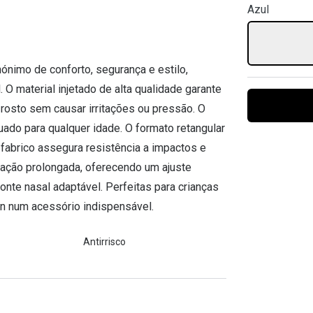
Azul
Ver todas
Todas as marcas
Gotas oftálmicas
Financiamento
ónimo de conforto, segurança e estilo,
O material injetado de alta qualidade garante
o rosto sem causar irritações ou pressão. O
uado para qualquer idade. O formato retangular
 fabrico assegura resistência a impactos e
zação prolongada, oferecendo um ajuste
onte nasal adaptável. Perfeitas para crianças
n num acessório indispensável.
Antirrisco