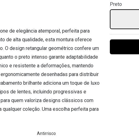
Preto
Ver todas
Todas as marcas
Gotas oftálmicas
Financiamento
one de elegância atemporal, perfeita para
to de alta qualidade, esta montura oferece
rio. O design retangular geométrico confere um
nquanto o preto intenso garante adaptabilidade
génico e resistente a deformações, mantendo
 ergonomicamente desenhadas para distribuir
abamento brilhante adiciona um toque de luxo
ipos de lentes, incluindo progressivas e
l para quem valoriza designs clássicos com
qualquer coleção. Uma escolha perfeita para
Antirrisco