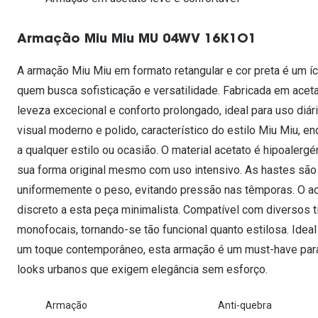
Lentes de contacto que previnem e aliviam a
Inês Correia
Aviador
Fadiga Digital
Armação Miu Miu MU 04WV 16K1O1
Ver todas
Rectangular / Quadrado
Reciclagem de lentes de
A armação Miu Miu em formato retangular e cor preta é um íc
contacto
quem busca sofisticação e versatilidade. Fabricada em aceta
leveza excecional e conforto prolongado, ideal para uso diá
visual moderno e polido, característico do estilo Miu Miu, e
a qualquer estilo ou ocasião. O material acetato é hipoaler
sua forma original mesmo com uso intensivo. As hastes são
uniformemente o peso, evitando pressão nas têmporas. O ac
discreto a esta peça minimalista. Compatível com diversos t
monofocais, tornando-se tão funcional quanto estilosa. Idea
um toque contemporâneo, esta armação é um must-have para 
looks urbanos que exigem elegância sem esforço.
Armação
Anti-quebra