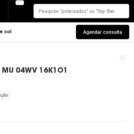
Agendar consulta
e sol
u MU 04WV 16K1O1
eção
cas