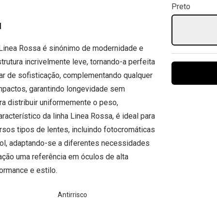
Preto
Ver todas
Todas as marcas
Gotas oftálmicas
1
Financiamento
 Linea Rossa é sinónimo de modernidade e
rutura incrivelmente leve, tornando-a perfeita
m ar de sofisticação, complementando qualquer
 impactos, garantindo longevidade sem
ara distribuir uniformemente o peso,
racterístico da linha Linea Rossa, é ideal para
sos tipos de lentes, incluindo fotocromáticas
sol, adaptando-se a diferentes necessidades
ação uma referência em óculos de alta
ormance e estilo.
Antirrisco