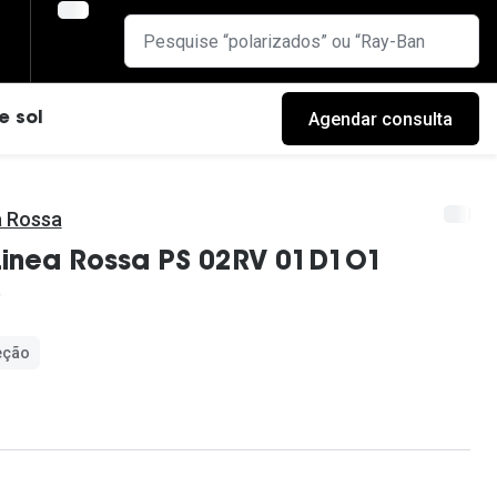
Agendar consulta
e sol
a Rossa
Linea Rossa PS 02RV 01D1O1
eção
cas