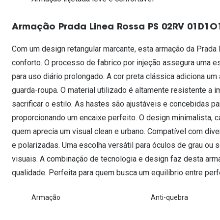
Lentes de contacto que previnem e aliviam a
Inês Correia
Aviador
Fadiga Digital
Armação Prada Linea Rossa PS 02RV 01D1O
Ver todas
Rectangular / Quadrado
Reciclagem de lentes de
Com um design retangular marcante, esta armação da Prada
contacto
conforto. O processo de fabrico por injeção assegura uma est
para uso diário prolongado. A cor preta clássica adiciona u
guarda-roupa. O material utilizado é altamente resistente a
sacrificar o estilo. As hastes são ajustáveis e concebidas p
proporcionando um encaixe perfeito. O design minimalista, ca
quem aprecia um visual clean e urbano. Compatível com diver
e polarizadas. Uma escolha versátil para óculos de grau ou 
visuais. A combinação de tecnologia e design faz desta arm
qualidade. Perfeita para quem busca um equilíbrio entre perf
Armação
Anti-quebra