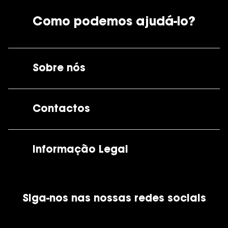
Como podemos ajudá-lo?
Sobre nós
A GrandOptical
Contactos
As nossas lojas
Por e-mail:
apoiocliente@grandoptical.pt
Informação Legal
Condições Comerciais
Siga-nos nas nossas redes sociais
Política de Cookies
Política de Privacidade