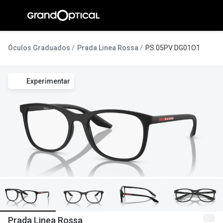
Ir para o
conteúdo
A Gran
Óculos Graduados
Prada Linea Rossa
PS 05PV DG01O1
Compromi
Experimentar
Histórias
@suissas
Pedro Nor
Marta Villa
Luís Corre
Ayres Gon
Inês Corre
Prada Linea Rossa