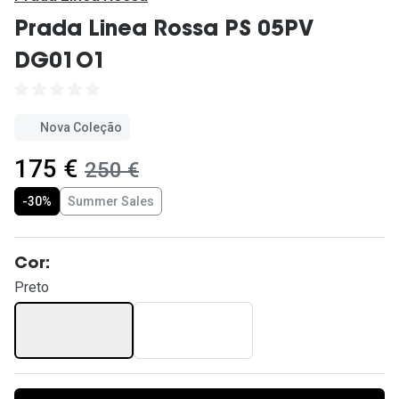
Ver todas
Prada Linea Rossa PS 05PV
Cuidado
DG01O1
Vantagens
Nova Coleção
agora:
175 €
era:
250 €
-30%
Summer Sales
Cor:
Preto