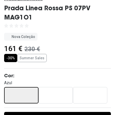
Ver todas
Prada Linea Rossa PS 07PV
Cuidado
MAG1O1
Vantagens
Nova Coleção
agora:
161 €
era:
230 €
-30%
Summer Sales
Cor:
Azul