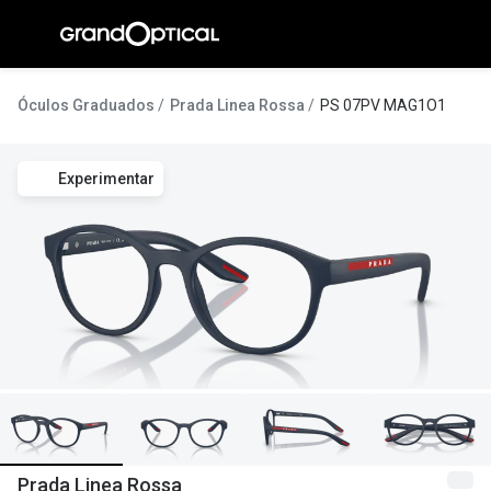
Ir para o
conteúdo
A Gran
Óculos Graduados
Prada Linea Rossa
PS 07PV MAG1O1
Compromi
Experimentar
Histórias
@suissas
Pedro Nor
Marta Villa
Luís Corre
Ayres Gon
Inês Corre
Prada Linea Rossa