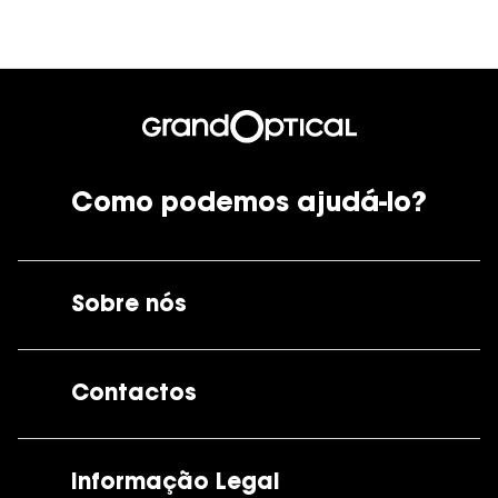
Como podemos ajudá-lo?
Sobre nós
A GrandOptical
Contactos
As nossas lojas
Por e-mail:
apoiocliente@grandoptical.pt
Informação Legal