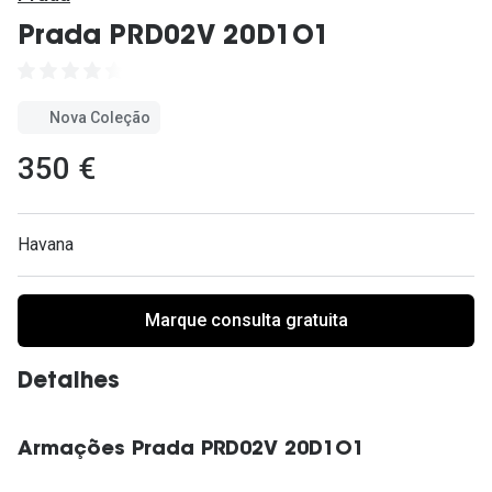
Ver todas
Prada PRD02V 20D1O1
Cuidado
Vantagens
Nova Coleção
350 €
Havana
Marque consulta gratuita
Detalhes
Armações Prada PRD02V 20D1O1