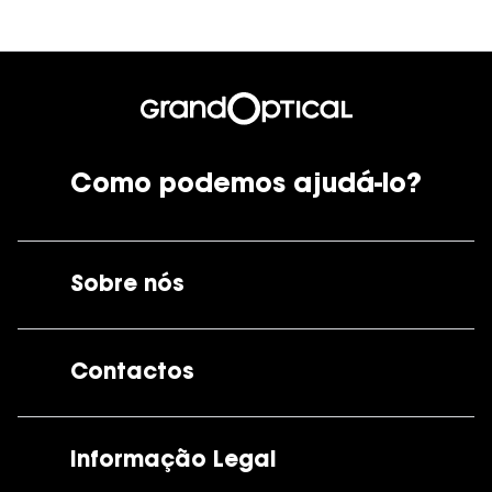
Como podemos ajudá-lo?
Sobre nós
A GrandOptical
Contactos
As nossas lojas
Por e-mail:
apoiocliente@grandoptical.pt
Informação Legal