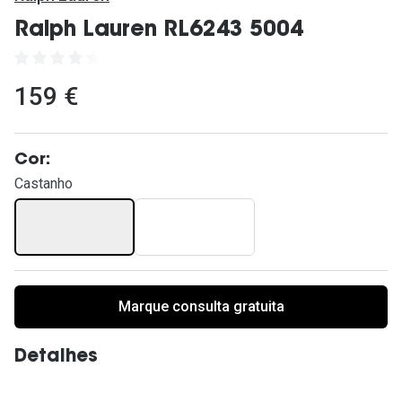
Ver todas
Ralph Lauren RL6243 5004
Cuidado
Vantagens
159 €
Cor:
Castanho
Marque consulta gratuita
Detalhes