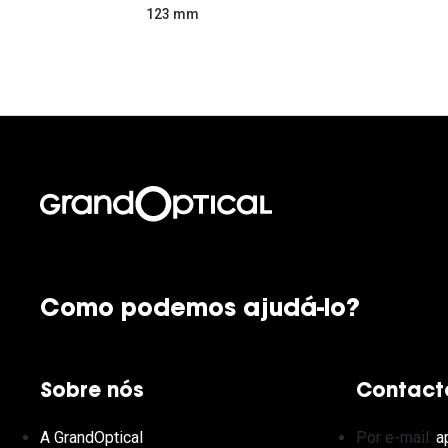
123 mm
Como podemos ajudá-lo?
Sobre nós
Contact
A GrandOptical
Por e-mail:
a