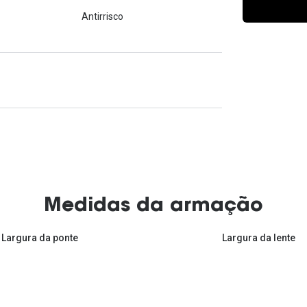
Ver todas
Todas as marcas
Antirrisco
Gotas oftálmicas
Financiamento
Medidas da armação
Largura da ponte
Largura da lente