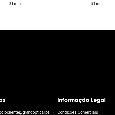
51 mm
21 mm
os
Informação Legal
poiocliente@grandoptical.pt
Condições Comerciais