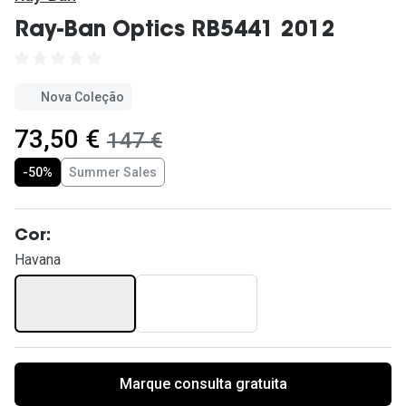
Ver todas
Ray-Ban Optics RB5441 2012
Cuidado
Vantagens
Nova Coleção
agora:
73,50 €
era:
147 €
-50%
Summer Sales
Cor:
Havana
Marque consulta gratuita