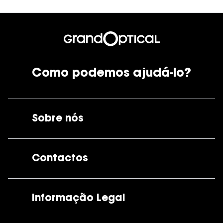
Como podemos ajudá-lo?
Sobre nós
A GrandOptical
Contactos
As nossas lojas
Por e-mail:
apoiocliente@grandoptical.pt
Informação Legal