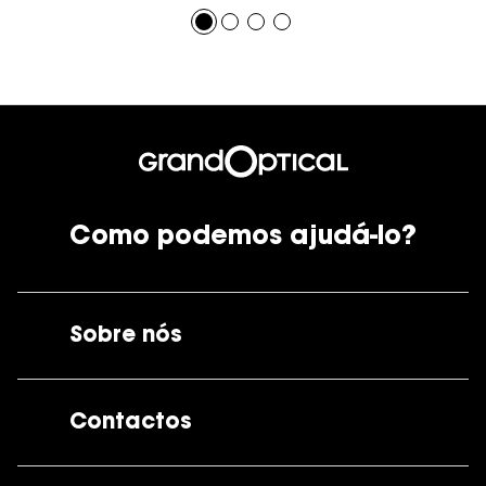
Como podemos ajudá-lo?
Sobre nós
A GrandOptical
Contactos
As nossas lojas
Por e-mail:
apoiocliente@grandoptical.pt