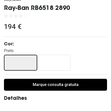
Ver todas
Ray-Ban RB6518 2890
Cuidado
Vantagens
194 €
Cor:
Preto
Marque consulta gratuita
Detalhes