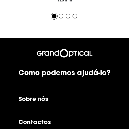
128 mm
Como podemos ajudá-lo?
Sobre nós
A GrandOptical
Contactos
As nossas lojas