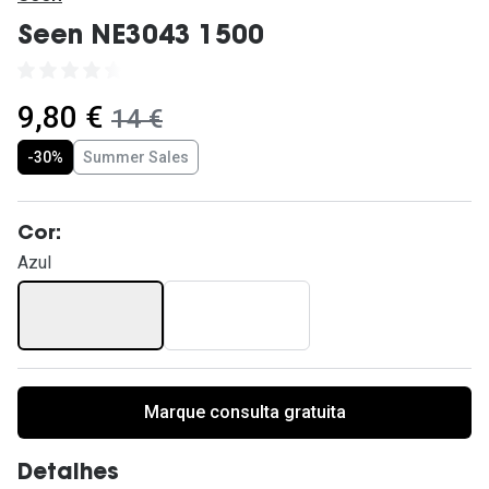
Ver todas
Seen NE3043 1500
Cuidado
Vantagens
agora:
9,80 €
era:
14 €
-30%
Summer Sales
Cor:
Azul
Marque consulta gratuita
Detalhes