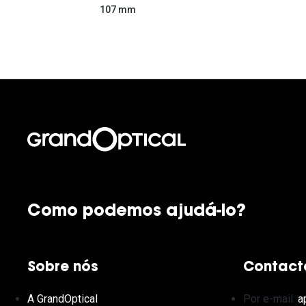
107 mm
Como podemos ajudá-lo?
Sobre nós
Contact
A GrandOptical
Por e-mail:
a