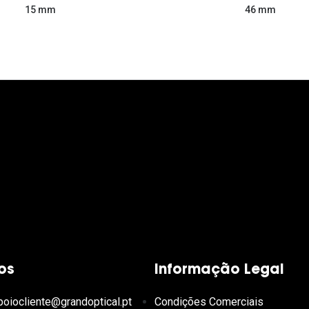
46 mm
15 mm
os
Informação Legal
poiocliente@grandoptical.pt
Condições Comerciais