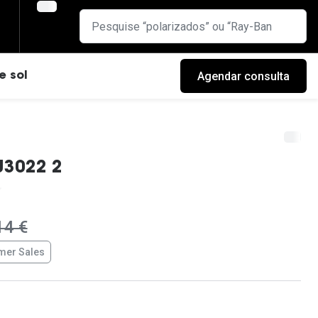
Agendar consulta
e sol
J3022 2
era:
14 €
er Sales
cas