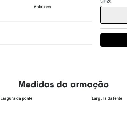
Cinza
Ver todas
Todas as marcas
Antirrisco
Gotas oftálmicas
Financiamento
Medidas da armação
Largura da ponte
Largura da lente