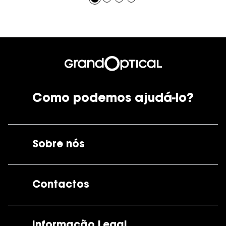
Como podemos ajudá-lo?
Sobre nós
A GrandOptical
Contactos
As nossas lojas
Por e-mail:
apoiocliente@grandoptical.pt
Informação Legal