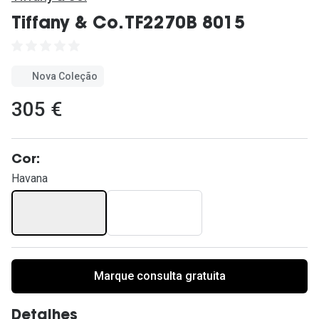
Ver todas
Tiffany & Co. TF2270B 8015
Cuidado
Vantagens
Nova Coleção
305 €
Cor:
Havana
Marque consulta gratuita
Detalhes