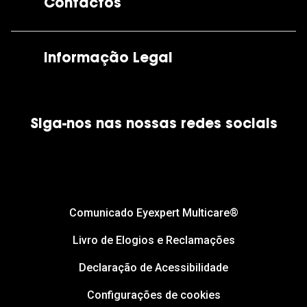
Contactos
As nossas lojas
Por e-mail:
apoiocliente@grandoptical.pt
Informação Legal
Condições Comerciais
Siga-nos nas nossas redes sociais
Política de Cookies
Política de Privacidade
Financiamento
Comunicado Eyexpert Multicare®
Livro de Elogios e Reclamações
Declaração de Acessibilidade
Configurações de cookies