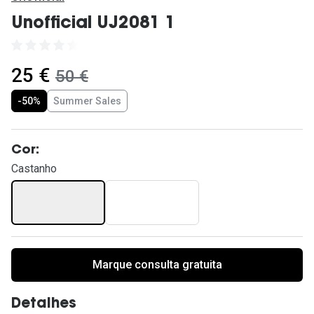
Ver todas
Unofficial UJ2081 1
Cuidado
Vantagens
agora:
25 €
era:
50 €
-50%
Summer Sales
Cor:
Castanho
Marque consulta gratuita
Detalhes