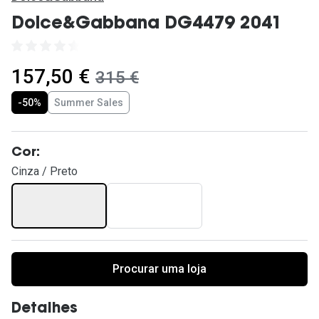
Ver todas
Dolce&Gabbana DG4479 2041
Cuidado
Vantagens
agora:
157,50 €
era:
315 €
-50%
Summer Sales
Cor:
Cinza / Preto
Procurar uma loja
Detalhes