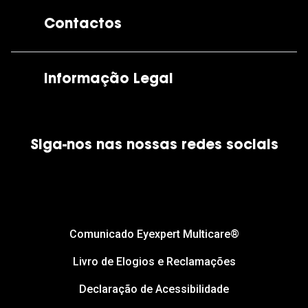
A GrandOptical
Contactos
As nossas lojas
Por e-mail:
apoiocliente@grandoptical.pt
Informação Legal
Condições Comerciais
Siga-nos nas nossas redes sociais
Política de Cookies
Política de Privacidade
Financiamento
Comunicado Eyexpert Multicare®
Livro de Elogios e Reclamações
Declaração de Acessibilidade