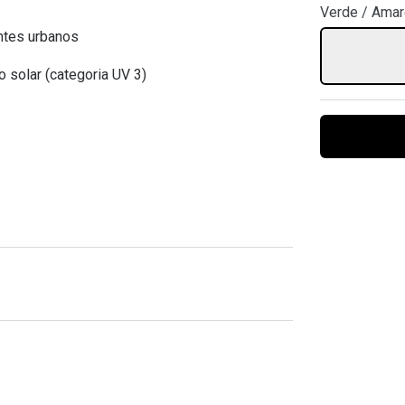
Verde / Amar
Ver todas
Todas as marcas
Gotas oftálmicas
entes urbanos
Financiamento
o solar (categoria UV 3)