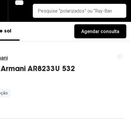
Agendar consulta
e sol
mani
o Armani AR8233U 532
eção
cas