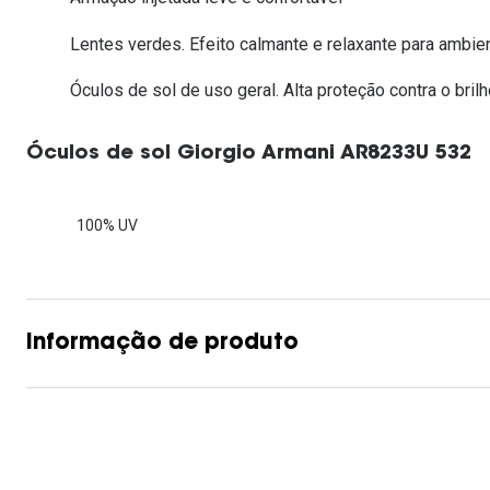
Lentes de contacto que previnem e aliviam a
Inês Correia
Aviador
Fadiga Digital
Lentes verdes. Efeito calmante e relaxante para ambi
Ver todas
Rectangular / Quadrado
Óculos de sol de uso geral. Alta proteção contra o brilh
Reciclagem de lentes de
contacto
Óculos de sol Giorgio Armani AR8233U 532
100% UV
Informação de produto