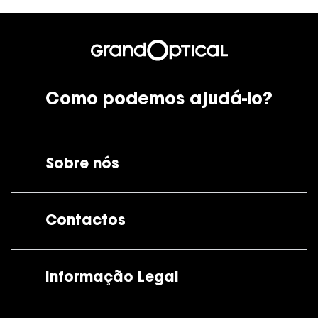
Como podemos ajudá-lo?
Sobre nós
A GrandOptical
Contactos
As nossas lojas
Por e-mail:
apoiocliente@grandoptical.pt
Informação Legal
Condições Comerciais