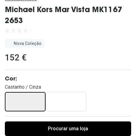
Ver todas
Michael Kors Mar Vista MK1167
Cuidado
2653
Vantagens
Nova Coleção
152 €
Cor:
Castanho / Cinza
Procurar uma loja