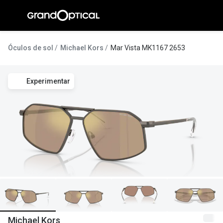
Ir para o
conteúdo
A Gran
Óculos de sol
Michael Kors
Mar Vista MK1167 2653
Compromi
Experimentar
Histórias
@suissas
Pedro Nor
Marta Villa
Luís Corre
Ayres Gon
Inês Corre
Michael Kors