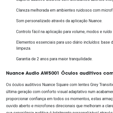
Lentes de contacto que previnem e aliviam a
Inês Correia
Aviador
Fadiga Digital
Clareza melhorada em ambientes ruidosos com microfo
Ver todas
Rectangular / Quadrado
Som personalizado através da aplicação Nuance.
Reciclagem de lentes de
contacto
Controlo fácil na aplicação para volume, modos e ruído
Elementos essenciais para uso diário incluídos: base 
limpeza.
Garantia de 2 anos para maior tranquilidade.
Nuance Audio AW5001 Óculos auditivos com 
Os óculos auditivos Nuance Square com lentes Grey Transit
última geração com conforto visual adaptativo num acabamen
proporcionar confiança em todos os momentos, estas armaçõe
ouvido aberto e microfones direcionais que melhoram a cla
sua experiência auditiva é totalmente personalizável atravé