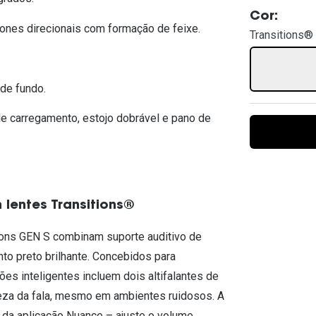
Ver todas
Todas as marcas
Cor:
Gotas oftálmicas
nes direcionais com formação de feixe.
Transitions® 
Financiamento
 de fundo.
de carregamento, estojo dobrável e pano de
lentes Transitions®
ions GEN S combinam suporte auditivo de
to preto brilhante. Concebidos para
s inteligentes incluem dois altifalantes de
reza da fala, mesmo em ambientes ruidosos. A
s da aplicação Nuance – ajuste o volume,