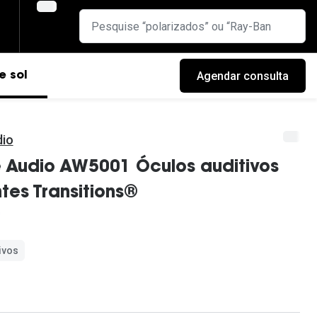
Agendar consulta
e sol
io
 Audio AW5001 Óculos auditivos
tes Transitions®
ivos
cas