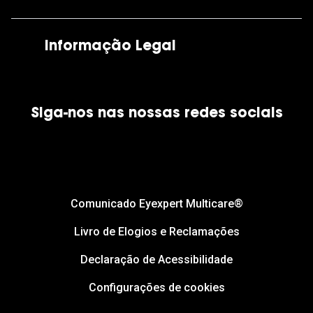
As nossas lojas
Por e-mail:
apoiocliente@grandoptical.pt
Informação Legal
Condições Comerciais
Siga-nos nas nossas redes sociais
Política de Cookies
Política de Privacidade
Financiamento
Comunicado Eyexpert Multicare®
Livro de Elogios e Reclamações
Declaração de Acessibilidade
Configurações de cookies