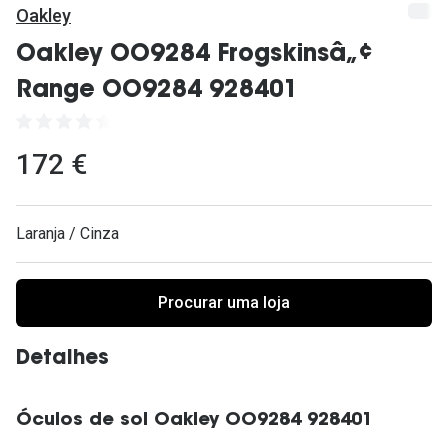
Ver todas
Oakley
Cuidado
Oakley OO9284 Frogskinsâ„¢
Range OO9284 928401
Vantagens
172 €
Laranja / Cinza
Procurar uma loja
Detalhes
Óculos de sol Oakley OO9284 928401