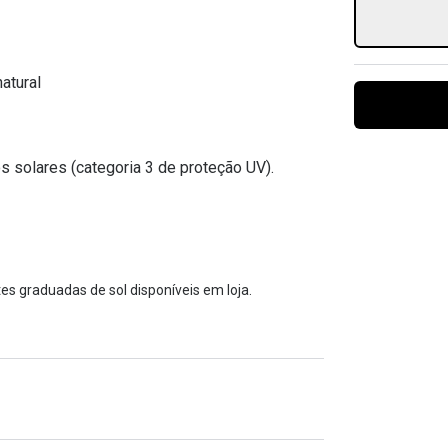
Ver todas
Todas as marcas
Gotas oftálmicas
Financiamento
atural
s solares (categoria 3 de proteção UV).
es graduadas de sol disponíveis em loja.