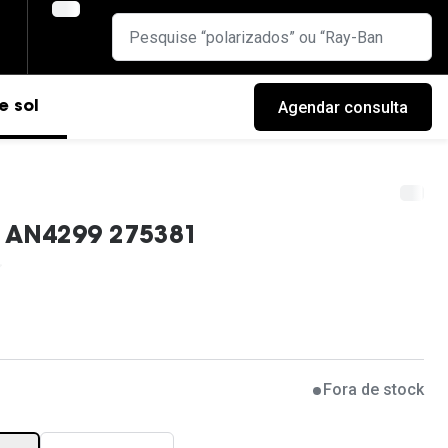
Agendar consulta
e sol
e AN4299 275381
Fora de stock
cas