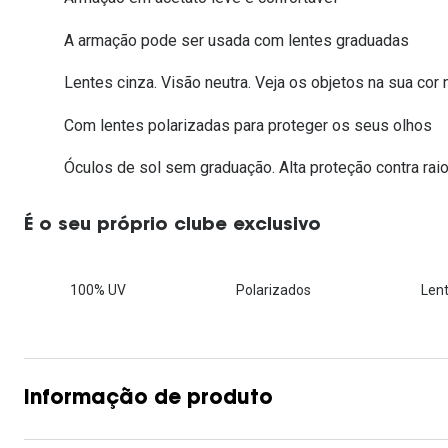
Lentes de contacto que previnem e aliviam a
Inês Correia
Aviador
Fadiga Digital
A armação pode ser usada com lentes graduadas
Ver todas
Rectangular / Quadrado
Lentes cinza. Visão neutra. Veja os objetos na sua cor n
Reciclagem de lentes de
contacto
Com lentes polarizadas para proteger os seus olhos
Óculos de sol sem graduação. Alta proteção contra raio
É o seu próprio clube exclusivo
100% UV
Polarizados
Lent
Informação de produto