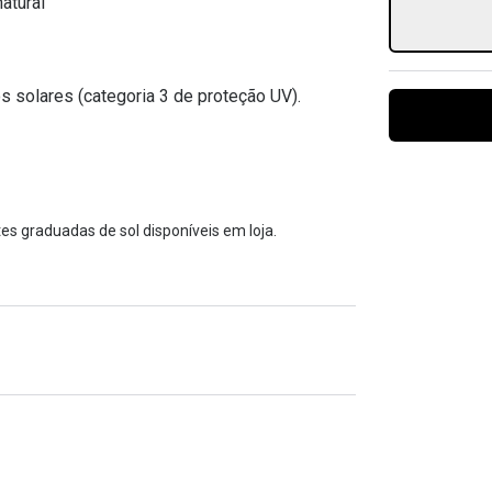
atural
Ver todas
Todas as marcas
Gotas oftálmicas
Financiamento
s solares (categoria 3 de proteção UV).
es graduadas de sol disponíveis em loja.