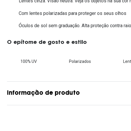
Lentes cinza. Visão neutra. Veja os objetos na sua cor n
Lentes de contacto que previnem e aliviam a
Inês Correia
Aviador
Fadiga Digital
Com lentes polarizadas para proteger os seus olhos
Ver todas
Rectangular / Quadrado
Óculos de sol sem graduação. Alta proteção contra raio
Reciclagem de lentes de
contacto
O epítome de gosto e estilo
100% UV
Polarizados
Lent
Informação de produto