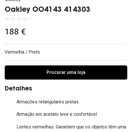
Ver todas
Oakley OO4143 414303
Cuidado
Vantagens
188 €
Vermelha / Preto
Procurar uma loja
Detalhes
Armações retangulares pretas
Armação em acetato leve e confortável
Lentes vermelhas. Garantem que os objetos têm uma