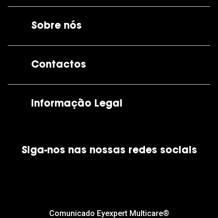
Sobre nós
A GrandOptical
Contactos
As nossas lojas
Por e-mail:
apoiocliente@grandoptical.pt
Informação Legal
Condições Comerciais
Siga-nos nas nossas redes sociais
Política de Cookies
Política de Privacidade
Financiamento
Comunicado Eyexpert Multicare®