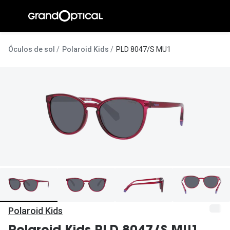
Ir para o
conteúdo
A Gran
Óculos de sol
Polaroid Kids
PLD 8047/S MU1
Compromi
Histórias
@suissas
Pedro Nor
Marta Villa
Luís Corre
Ayres Gon
Inês Corre
Polaroid Kids