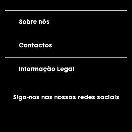
Sobre nós
A GrandOptical
Contactos
As nossas lojas
Por e-mail:
apoiocliente@grandoptical.pt
Informação Legal
Condições Comerciais
Siga-nos nas nossas redes sociais
Política de Cookies
Política de Privacidade
Financiamento