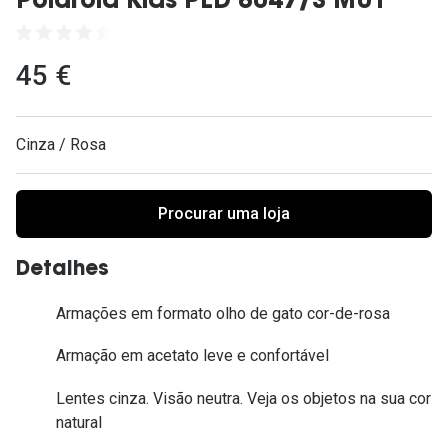
Polaroid Kids PLD 8047/S MU1
Ver todas
Cuidado
45 €
Vantagens
Cinza / Rosa
Procurar uma loja
Detalhes
Armações em formato olho de gato cor-de-rosa
Armação em acetato leve e confortável
Lentes cinza. Visão neutra. Veja os objetos na sua cor
natural