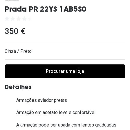
Ver todas
Prada PR 22YS 1AB5S0
Cuidado
Vantagens
350 €
Cinza / Preto
Procurar uma loja
Detalhes
Armações aviador pretas
Armação em acetato leve e confortável
A armação pode ser usada com lentes graduadas