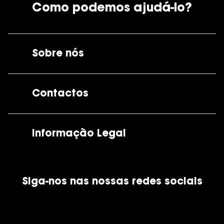
Como podemos ajudá-lo?
Sobre nós
A GrandOptical
Contactos
As nossas lojas
Por e-mail:
apoiocliente@grandoptical.pt
Informação Legal
Condições Comerciais
Siga-nos nas nossas redes sociais
Política de Cookies
Política de Privacidade