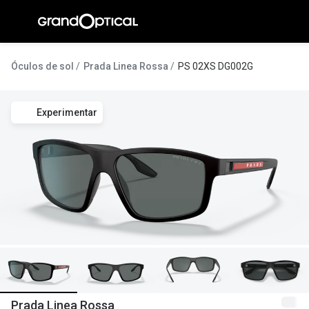
Ir para o
conteúdo
A Gran
Óculos de sol
Prada Linea Rossa
PS 02XS DG002G
Compromi
Experimentar
Histórias
@suissas
Pedro Nor
Marta Villa
Luís Corre
Ayres Gon
Inês Corre
Prada Linea Rossa