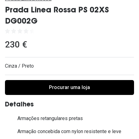
Ver todas
Prada Linea Rossa PS 02XS
Cuidado
DG002G
Vantagens
230 €
Cinza / Preto
Procurar uma loja
Detalhes
Armações retangulares pretas
Armação concebida com nylon resistente e leve