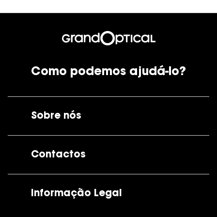
Como podemos ajudá-lo?
Sobre nós
A GrandOptical
Contactos
As nossas lojas
Por e-mail:
apoiocliente@grandoptical.pt
Informação Legal