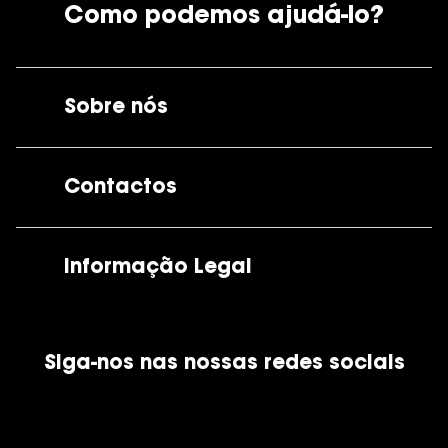
Como podemos ajudá-lo?
Sobre nós
A GrandOptical
Contactos
As nossas lojas
Por e-mail:
apoiocliente@grandoptical.pt
Informação Legal
Condições Comerciais
Siga-nos nas nossas redes sociais
Política de Cookies
Política de Privacidade