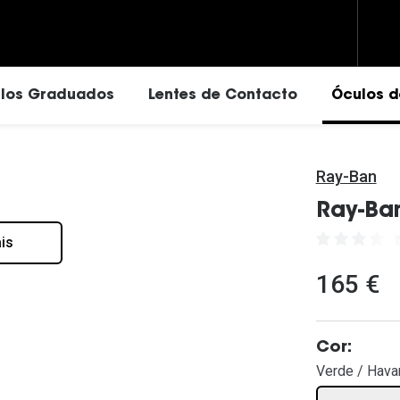
los Graduados
Lentes de Contacto
Óculos d
Ray-Ban
Vantagens das lentes de contactos
Ray-Ban
Eyexpert - Marca Exclusiva
Ray-Ban
Ray-Ban
Vogue
Dailies
Prada
is
ressivas
Carolina Herrera
Acuvue
Versace
165 €
drado
Fendi
Air Optix
Oakley
Saint Laurent
Ver todas
Tom Ford
Michael Kors
Michael Kors
Cor:
Líquidos e Gotas Oftálmi
Verde / Hava
Prada
Dolce & Gabbana
Soluções para lentes de contacto