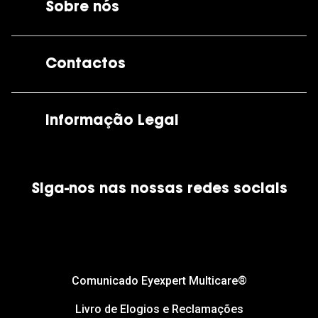
Sobre nós
A GrandOptical
Contactos
As nossas lojas
Por e-mail:
apoiocliente@grandoptical.pt
Informação Legal
Condições Comerciais
Siga-nos nas nossas redes sociais
Política de Cookies
Política de Privacidade
Financiamento
Comunicado Eyexpert Multicare®
Livro de Elogios e Reclamações