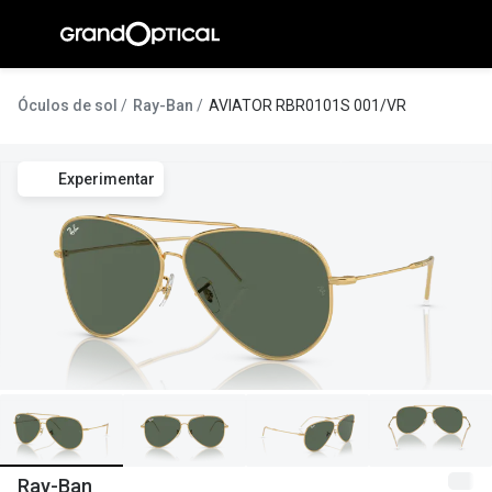
Ir para o
conteúdo
A Gran
Óculos de sol
Ray-Ban
AVIATOR RBR0101S 001/VR
Compromi
Experimentar
Histórias
@suissas
Pedro Nor
Marta Villa
Luís Corre
Ayres Gon
Inês Corre
Ray-Ban