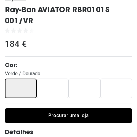
Ver todas
Ray-Ban AVIATOR RBR0101S
Cuidado
001/VR
Vantagens
184 €
Cor:
Verde / Dourado
Procurar uma loja
Detalhes