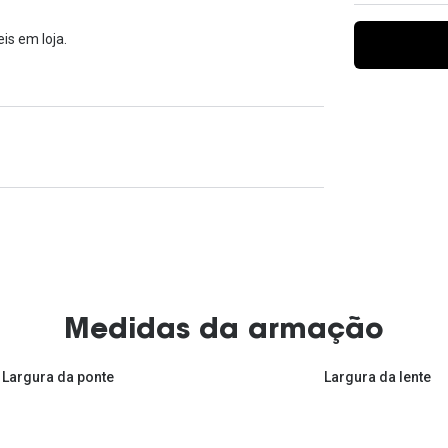
Ver todas
Todas as marcas
Gotas oftálmicas
is em loja.
Financiamento
Medidas da armação
Largura da ponte
Largura da lente