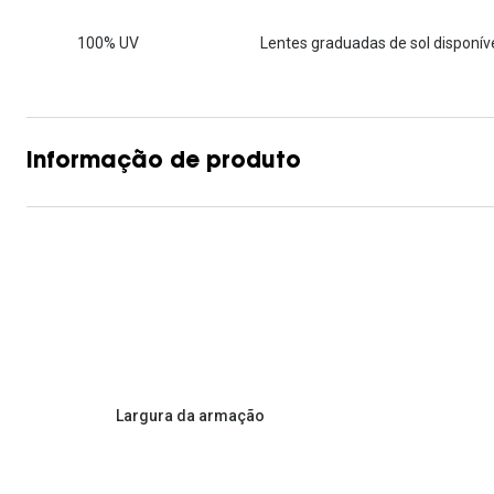
Lentes de contacto que previnem e aliviam a
Inês Correia
Aviador
Fadiga Digital
100% UV
Lentes graduadas de sol disponíve
Ver todas
Rectangular / Quadrado
Reciclagem de lentes de
contacto
Informação de produto
Largura da armação