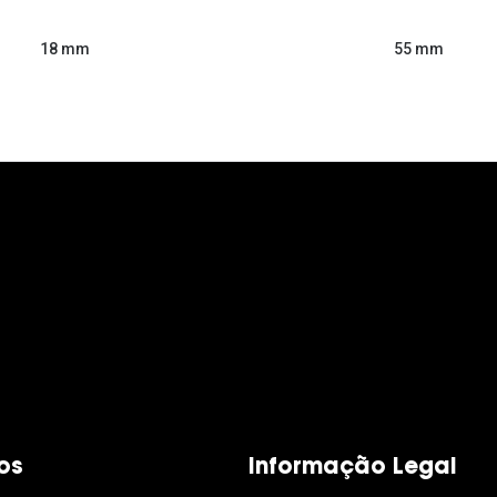
55 mm
18 mm
os
Informação Legal