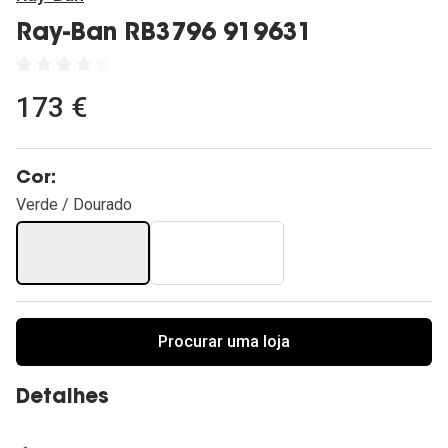
Ver todas
Ray-Ban RB3796 919631
Cuidado
Vantagens
173 €
Cor:
Verde / Dourado
Procurar uma loja
Detalhes