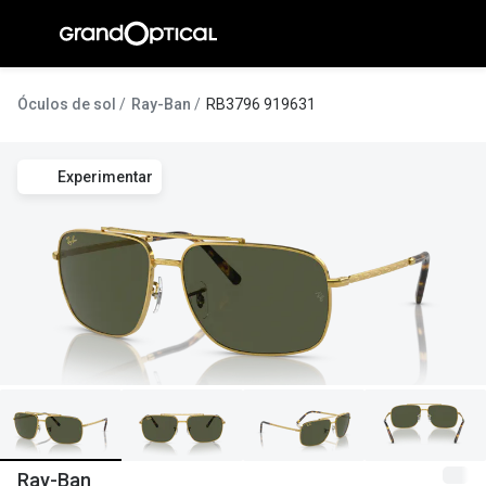
Ir para o
conteúdo
A Gran
Óculos de sol
Ray-Ban
RB3796 919631
Compromi
Experimentar
Histórias
@suissas
Pedro Nor
Marta Villa
Luís Corre
Ayres Gon
Inês Corre
Ray-Ban