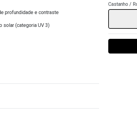
Castanho / R
Ver todas
Todas as marcas
Gotas oftálmicas
e profundidade e contraste
Financiamento
o solar (categoria UV 3)