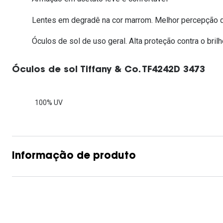
Lentes de contacto que previnem e aliviam a
Inês Correia
Aviador
Fadiga Digital
Lentes em degradê na cor marrom. Melhor percepção d
Ver todas
Rectangular / Quadrado
Óculos de sol de uso geral. Alta proteção contra o brilh
Reciclagem de lentes de
contacto
Óculos de sol Tiffany & Co. TF4242D 3473
100% UV
Informação de produto