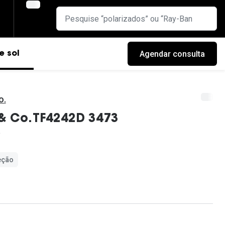
Agendar consulta
e sol
o.
 & Co. TF4242D 3473
eção
cas