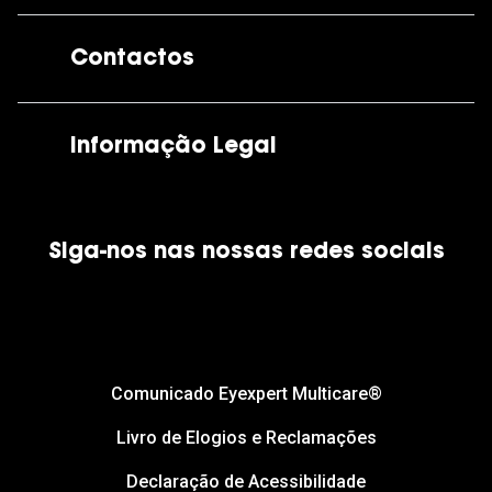
A GrandOptical
Contactos
As nossas lojas
Por e-mail:
apoiocliente@grandoptical.pt
Informação Legal
Condições Comerciais
Siga-nos nas nossas redes sociais
Política de Cookies
Política de Privacidade
Financiamento
Comunicado Eyexpert Multicare®
Livro de Elogios e Reclamações
Declaração de Acessibilidade