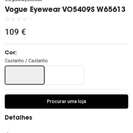
Ver todas
Vogue Eyewear VO5409S W65613
Cuidado
Vantagens
109 €
Cor:
Castanho / Castanho
Procurar uma loja
Detalhes