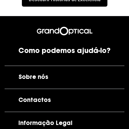
Como podemos ajudá-lo?
Sobre nós
A GrandOptical
Contactos
As nossas lojas
Por e-mail:
apoiocliente@grandoptical.pt
Informação Legal