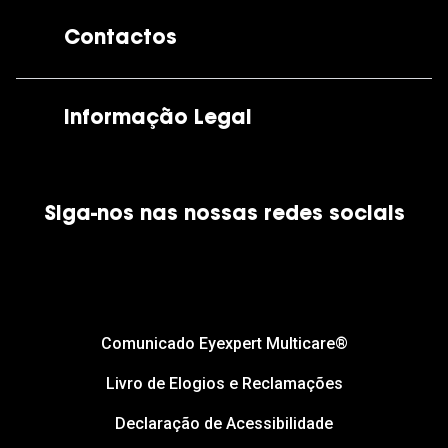
A GrandOptical
Contactos
As nossas lojas
Por e-mail:
apoiocliente@grandoptical.pt
Informação Legal
Condições Comerciais
Siga-nos nas nossas redes sociais
Política de Cookies
Política de Privacidade
Financiamento
Comunicado Eyexpert Multicare®
Livro de Elogios e Reclamações
Declaração de Acessibilidade