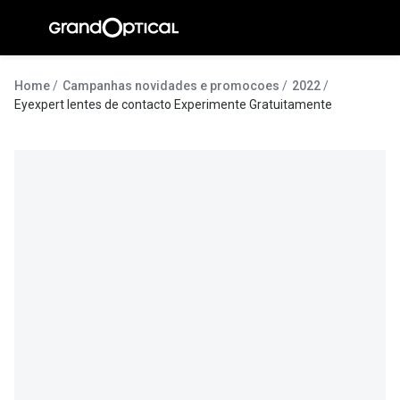
Ir para o
conteúdo
A Gran
Home
Campanhas novidades e promocoes
2022
Eyexpert lentes de contacto Experimente Gratuitamente
Compromi
Histórias
@suissas
Pedro Nor
Marta Villa
Luís Corre
Ayres Gon
Inês Corre