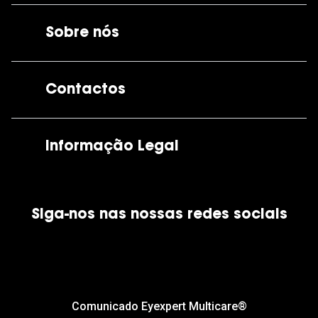
Sobre nós
A GrandOptical
Contactos
As nossas lojas
Por e-mail:
apoiocliente@grandoptical.pt
Informação Legal
Condições Comerciais
Siga-nos nas nossas redes sociais
Política de Cookies
Política de Privacidade
Financiamento
Comunicado Eyexpert Multicare®