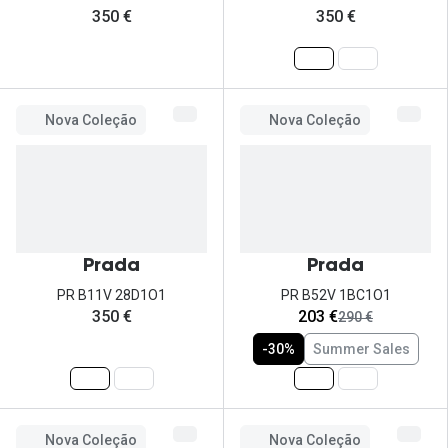
350 €
350 €
Nova Coleção
Nova Coleção
Prada
Prada
PR B11V 28D1O1
PR B52V 1BC1O1
agora:
350 €
203 €
era:
290 €
-30%
Summer Sales
Nova Coleção
Nova Coleção