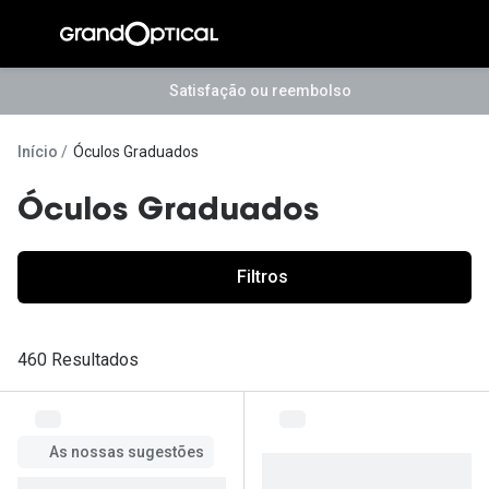
Ir para o
conteúdo
Satisfação ou reembolso
A Gran
Compromi
Início
Óculos Graduados
Histórias
Óculos Graduados
@suissas
Pedro Nor
Filtros
Marta Villa
Luís Corre
460 Resultados
Ayres Gon
Inês Corre
As nossas sugestões