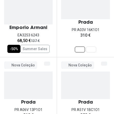
Ver todas
Cuidado
Prada
Vantagens
Emporio Armani
PR A03V 16K1O1
310 €
EA3253 6243
agora:
68,50 €
era:
137 €
-50%
Summer Sales
Nova Coleção
Nova Coleção
Prada
Prada
PR A06V 13P1O1
PR A51V 1BC1O1