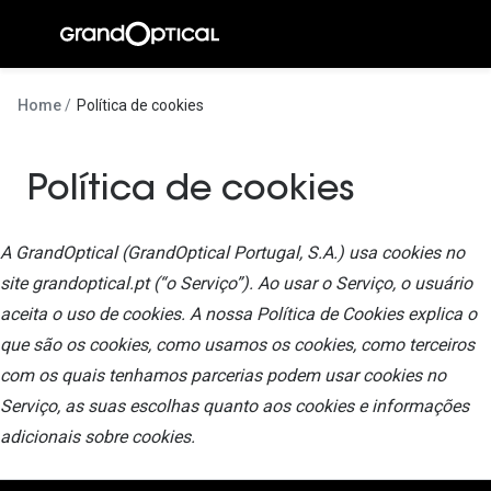
Ir para o
conteúdo
A Gran
Home
Política de cookies
Compromi
Política de cookies
Histórias
@suissas
A GrandOptical (GrandOptical Portugal, S.A.) usa cookies no
Pedro Nor
site grandoptical.pt (“o Serviço”). Ao usar o Serviço, o usuário
aceita o uso de cookies. A nossa Política de Cookies explica o
Marta Villa
que são os cookies, como usamos os cookies, como terceiros
Luís Corre
com os quais tenhamos parcerias podem usar cookies no
Ayres Gon
Serviço, as suas escolhas quanto aos cookies e informações
adicionais sobre cookies.
Inês Corre