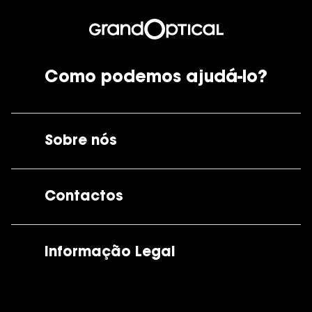
Ver todas
Cuidado
Vantagens
Como podemos ajudá-lo?
Sobre nós
A GrandOptical
Contactos
As nossas lojas
Por e-mail:
apoiocliente@grandoptical.pt
Informação Legal
Condições Comerciais