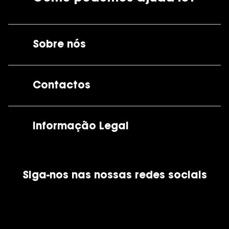
Sobre nós
A GrandOptical
Contactos
As nossas lojas
Por e-mail:
apoiocliente@grandoptical.pt
Informação Legal
Condições Comerciais
Siga-nos nas nossas redes sociais
Política de Cookies
Política de Privacidade
Financiamento