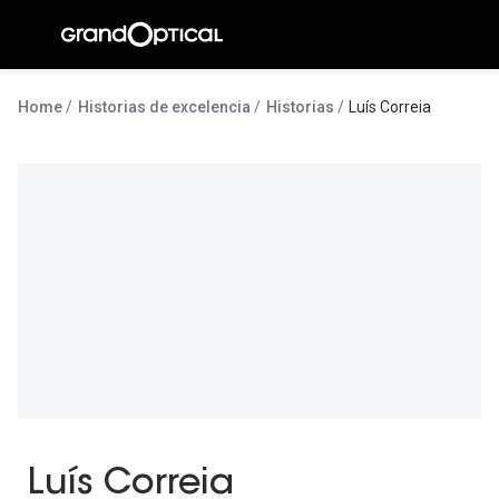
Ir para o
conteúdo
A Gran
Home
Historias de excelencia
Historias
Luís Correia
Compromi
Histórias
@suissas
Pedro Nor
Marta Villa
Luís Corre
Ayres Gon
Inês Corre
Luís Correia