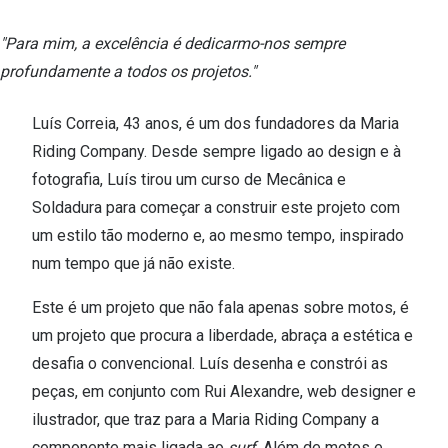
Ver todas
"Para mim, a excelência é dedicarmo-nos sempre
Cuidado
profundamente a todos os projetos."
Vantagens
Luís Correia, 43 anos, é um dos fundadores da Maria
Riding Company. Desde sempre ligado ao design e à
fotografia, Luís tirou um curso de Mecânica e
Soldadura para começar a construir este projeto com
um estilo tão moderno e, ao mesmo tempo, inspirado
num tempo que já não existe.
Este é um projeto que não fala apenas sobre motos, é
um projeto que procura a liberdade, abraça a estética e
desafia o convencional. Luís desenha e constrói as
peças, em conjunto com Rui Alexandre, web designer e
ilustrador, que traz para a Maria Riding Company a
componente mais ligada ao
surf
. Além de motos e