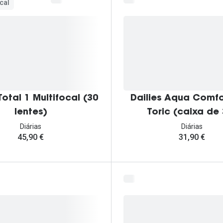
cal
Ver todas
Todas as marcas
Gotas oftálmicas
Financiamento
Total 1 Multifocal (30
Dailies Aqua Comfo
lentes)
Toric (caixa de 
Diárias
Diárias
45,90 €
31,90 €