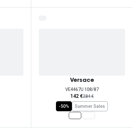
Versace
VE4467U 108/87
agora:
142 €
era:
284 €
-50%
Summer Sales