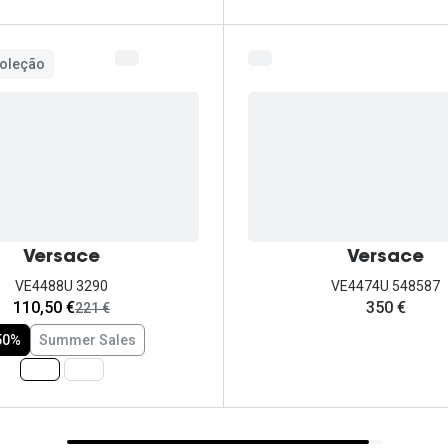
oleção
Versace
Versace
VE4488U 3290
VE4474U 548587
agora:
110,50 €
350 €
era:
221 €
50%
Summer Sales