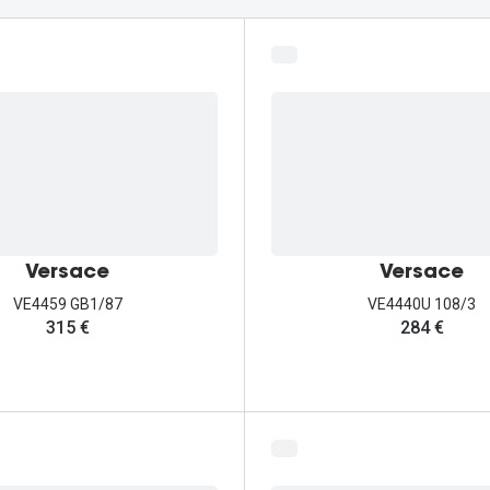
Ver todas
Todas as marcas
Gotas oftálmicas
Financiamento
Versace
Versace
VE4459 GB1/87
VE4440U 108/3
315 €
284 €