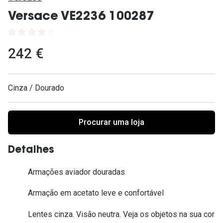
Ver todas
Versace VE2236 100287
Cuidado
Vantagens
242 €
Cinza / Dourado
Procurar uma loja
Detalhes
Armações aviador douradas
Armação em acetato leve e confortável
Lentes cinza. Visão neutra. Veja os objetos na sua cor