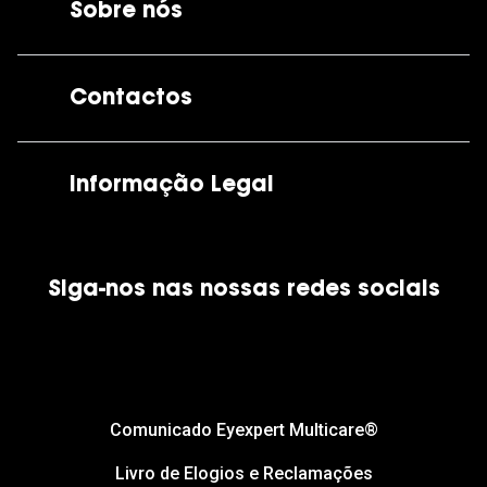
Sobre nós
A GrandOptical
Contactos
As nossas lojas
Por e-mail:
apoiocliente@grandoptical.pt
Informação Legal
Condições Comerciais
Siga-nos nas nossas redes sociais
Política de Cookies
Política de Privacidade
Financiamento
Comunicado Eyexpert Multicare®
Livro de Elogios e Reclamações